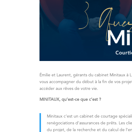
Émilie et Laurent, gérants du cabinet Minitaux à L
vous accompagner du début à la fin de vos projets
accéder aux rêves de votre vie.
MINITAUX, qu’est-ce que c’est ?
Minitaux c’est un cabinet de courtage spéciali
renégociations d’assurances de prêts. Les cl
du projet, de la recherche et du calcul de l’e