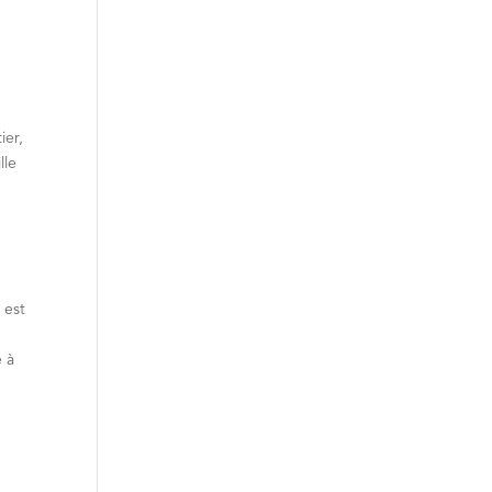
ier,
lle
 est
e à