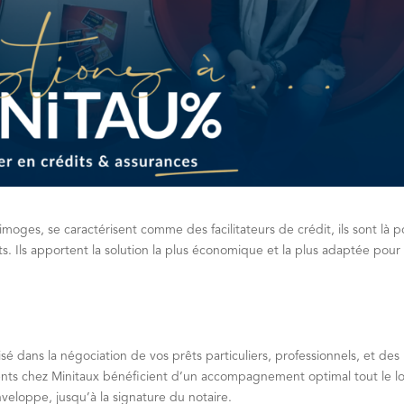
imoges, se caractérisent comme des facilitateurs de crédit, ils sont là p
. Ils apportent la solution la plus économique et la plus adaptée pour
sé dans la négociation de vos prêts particuliers, professionnels, et des
ients chez Minitaux bénéficient d’un accompagnement optimal tout le l
nveloppe, jusqu’à la signature du notaire.